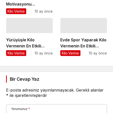
Motivasyonu
Korumanın Yolları
Kilo Verme
10 ay önce
Nelerdir?
Yürüyüşle Kilo
Evde Spor Yaparak Kilo
Vermenin En Etkili
Vermenin En Etkili
Yöntemleri Nelerdir?
Yöntemleri Nelerdir?
Kilo Verme
10 ay önce
Kilo Verme
10 ay önce
Bir Cevap Yaz
E-posta adresiniz yayınlanmayacak.
Gerekli alanlar
*
ile işaretlenmişlerdir
Yorumunuz
*