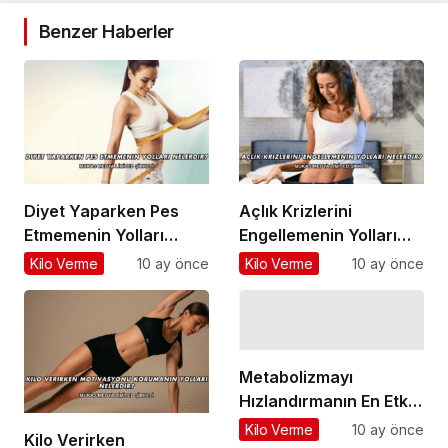
Benzer Haberler
Diyet Yaparken Pes
Açlık Krizlerini
Etmemenin Yolları
Engellemenin Yolları
Nelerdir?
Nelerdir?
Kilo Verme
10 ay önce
Kilo Verme
10 ay önce
Metabolizmayı
Hızlandırmanın En Etkili
Yolları Nelerdir?
Kilo Verme
10 ay önce
Kilo Verirken