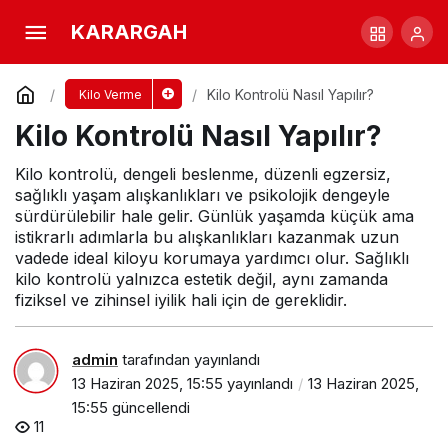
Kilo Kontrolü Nasıl Yapılır?
KARARGAH
Yorum Yap
Kilo Kontrolü Nasıl Yapılır?
Kilo Verme
Kilo Kontrolü Nasıl Yapılır?
Kilo kontrolü, dengeli beslenme, düzenli egzersiz,
sağlıklı yaşam alışkanlıkları ve psikolojik dengeyle
sürdürülebilir hale gelir. Günlük yaşamda küçük ama
istikrarlı adımlarla bu alışkanlıkları kazanmak uzun
vadede ideal kiloyu korumaya yardımcı olur. Sağlıklı
kilo kontrolü yalnızca estetik değil, aynı zamanda
fiziksel ve zihinsel iyilik hali için de gereklidir.
admin
tarafından yayınlandı
13 Haziran 2025, 15:55
yayınlandı
13 Haziran 2025,
15:55
güncellendi
11