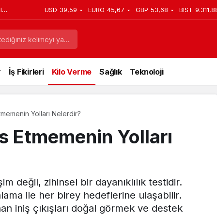
i
USD
39,59
EURO
45,67
GBP
53,68
BIST
9.311,8
ısı
r
İş Fikirleri
Kilo Verme
Sağlık
Teknoloji
memenin Yolları Nelerdir?
s Etmemenin Yolları
m değil, zihinsel bir dayanıklılık testidir.
lama ile her birey hedeflerine ulaşabilir.
an iniş çıkışları doğal görmek ve destek