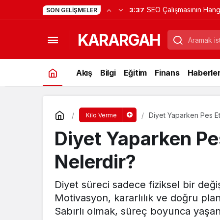
SEO Çalışmasının Hang
3:37
SON GELIŞMELER
Aşamasında Tanıtım Yaz
KARARGAH
Alınır?
Akış
Bilgi
Eğitim
Finans
Haberle
Diyet Yaparken Pes Et
Kilo Verme
Diyet Yaparken Pe
Nelerdir?
Diyet süreci sadece fiziksel bir değişi
Motivasyon, kararlılık ve doğru plan
Sabırlı olmak, süreç boyunca yaşan