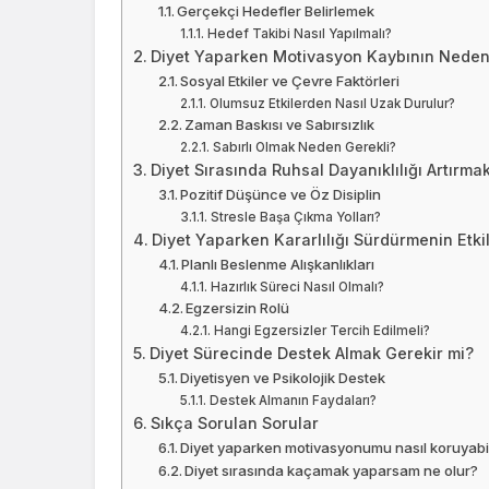
Gerçekçi Hedefler Belirlemek
Hedef Takibi Nasıl Yapılmalı?
Diyet Yaparken Motivasyon Kaybının Nedenl
Sosyal Etkiler ve Çevre Faktörleri
Olumsuz Etkilerden Nasıl Uzak Durulur?
Zaman Baskısı ve Sabırsızlık
Sabırlı Olmak Neden Gerekli?
Diyet Sırasında Ruhsal Dayanıklılığı Artır
Pozitif Düşünce ve Öz Disiplin
Stresle Başa Çıkma Yolları?
Diyet Yaparken Kararlılığı Sürdürmenin Etkili
Planlı Beslenme Alışkanlıkları
Hazırlık Süreci Nasıl Olmalı?
Egzersizin Rolü
Hangi Egzersizler Tercih Edilmeli?
Diyet Sürecinde Destek Almak Gerekir mi?
Diyetisyen ve Psikolojik Destek
Destek Almanın Faydaları?
Sıkça Sorulan Sorular
Diyet yaparken motivasyonumu nasıl koruyabi
Diyet sırasında kaçamak yaparsam ne olur?