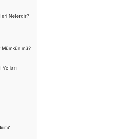
eri Nelerdir?
mak Mümkün mü?
 Yolları
lirim?