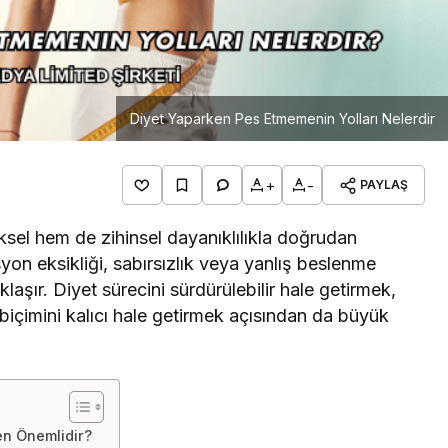
Diyet Yaparken Pes Etmemenin Yolları Nelerdir
+
-
PAYLAŞ
iksel hem de zihinsel dayanıklılıkla doğrudan
syon eksikliği, sabırsızlık veya yanlış beslenme
laşır. Diyet sürecini sürdürülebilir hale getirmek,
biçimini kalıcı hale getirmek açısından da büyük
n Önemlidir?