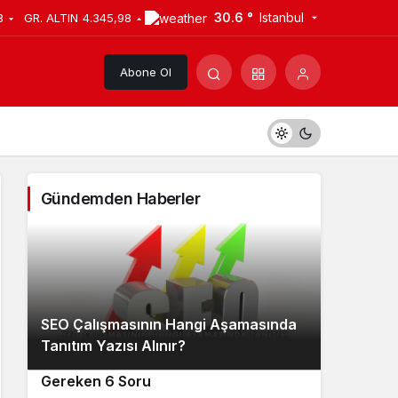
30.6 °
Istanbul
8
GR. ALTIN
4.345,98
Abone Ol
Gündemden Haberler
SEO Çalışmasının Hangi Aşamasında
2
Tanıtım Yazısı Alınır?
Tanıtım Yazısı Alırken Sorulması
3
4
Gereken 6 Soru
Ajans Sahipleri İçin Backlink ve