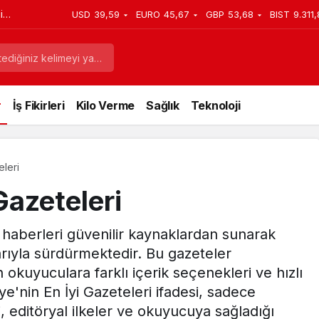
i
USD
39,59
EURO
45,67
GBP
53,68
BIST
9.311
ısı
r
İş Fikirleri
Kilo Verme
Sağlık
Teknoloji
eleri
Gazeteleri
l haberleri güvenilir kaynaklardan sunarak
rıyla sürdürmektedir. Bu gazeteler
okuyuculara farklı içerik seçenekleri ve hızlı
ye'nin En İyi Gazeteleri ifadesi, sadece
si, editöryal ilkeler ve okuyucuya sağladığı