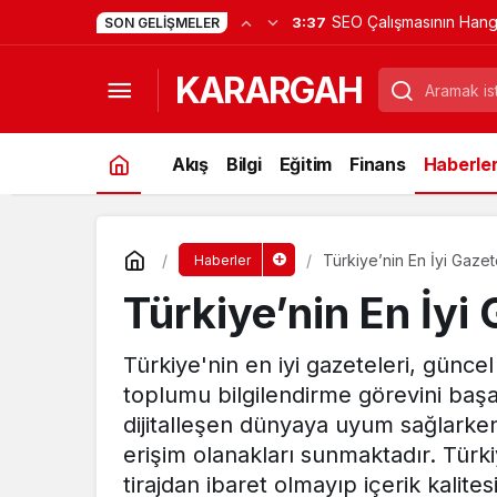
SEO Çalışmasının Hang
3:37
SON GELIŞMELER
Aşamasında Tanıtım Yaz
KARARGAH
Alınır?
Akış
Bilgi
Eğitim
Finans
Haberle
Türkiye’nin En İyi Gazet
Haberler
Türkiye’nin En İyi 
Türkiye'nin en iyi gazeteleri, günce
toplumu bilgilendirme görevini başa
dijitalleşen dünyaya uyum sağlarken 
erişim olanakları sunmaktadır. Türki
tirajdan ibaret olmayıp içerik kalite