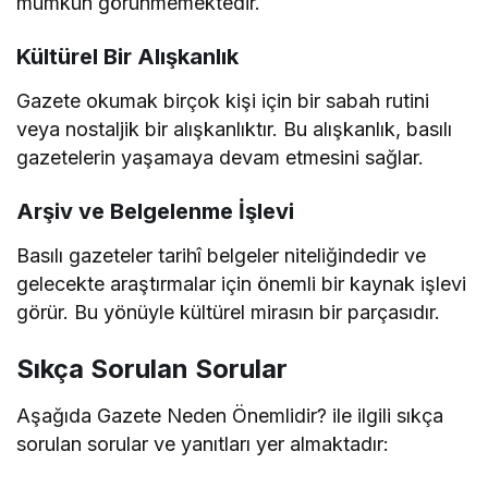
mümkün görünmemektedir.
Kültürel Bir Alışkanlık
Gazete okumak birçok kişi için bir sabah rutini
veya nostaljik bir alışkanlıktır. Bu alışkanlık, basılı
gazetelerin yaşamaya devam etmesini sağlar.
Arşiv ve Belgelenme İşlevi
Basılı gazeteler tarihî belgeler niteliğindedir ve
gelecekte araştırmalar için önemli bir kaynak işlevi
görür. Bu yönüyle kültürel mirasın bir parçasıdır.
Sıkça Sorulan Sorular
Aşağıda Gazete Neden Önemlidir? ile ilgili sıkça
sorulan sorular ve yanıtları yer almaktadır: