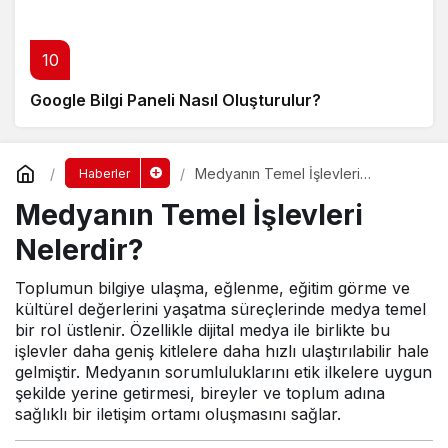
10
Google Bilgi Paneli Nasıl Oluşturulur?
Medyanın Temel İşlevleri
Haberler
Nelerdir?
Medyanın Temel İşlevleri
Nelerdir?
Toplumun bilgiye ulaşma, eğlenme, eğitim görme ve
kültürel değerlerini yaşatma süreçlerinde medya temel
bir rol üstlenir. Özellikle dijital medya ile birlikte bu
işlevler daha geniş kitlelere daha hızlı ulaştırılabilir hale
gelmiştir. Medyanın sorumluluklarını etik ilkelere uygun
şekilde yerine getirmesi, bireyler ve toplum adına
sağlıklı bir iletişim ortamı oluşmasını sağlar.