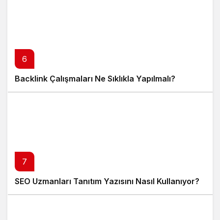
6
Backlink Çalışmaları Ne Sıklıkla Yapılmalı?
7
SEO Uzmanları Tanıtım Yazısını Nasıl Kullanıyor?