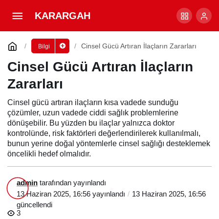
Cinsel Gücü Artıran İlaçların Zararları
KARARGAH
Yorum Yap
Cinsel Gücü Artıran İlaçların Zararları
Bilgi
Cinsel Gücü Artıran İlaçların
Zararları
Cinsel gücü artıran ilaçların kısa vadede sunduğu
çözümler, uzun vadede ciddi sağlık problemlerine
dönüşebilir. Bu yüzden bu ilaçlar yalnızca doktor
kontrolünde, risk faktörleri değerlendirilerek kullanılmalı,
bunun yerine doğal yöntemlerle cinsel sağlığı desteklemek
öncelikli hedef olmalıdır.
admin
tarafından yayınlandı
13 Haziran 2025, 16:56
yayınlandı
13 Haziran 2025, 16:56
güncellendi
3