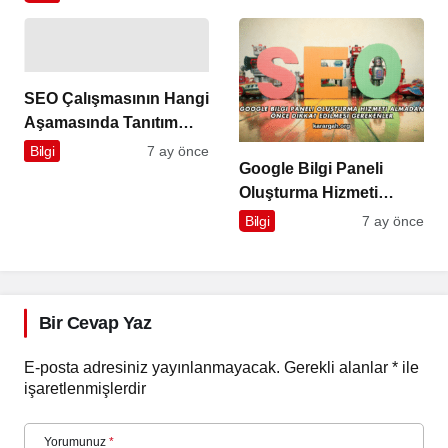
SEO Çalışmasının Hangi
Aşamasında Tanıtım
Yazısı Alınır?
Bilgi
7 ay önce
Google Bilgi Paneli
Oluşturma Hizmeti
Almadan Önce Dikkat
Bilgi
7 ay önce
Edilmesi Gerekenler
Bir Cevap Yaz
E-posta adresiniz yayınlanmayacak.
Gerekli alanlar
*
ile
işaretlenmişlerdir
Yorumunuz
*